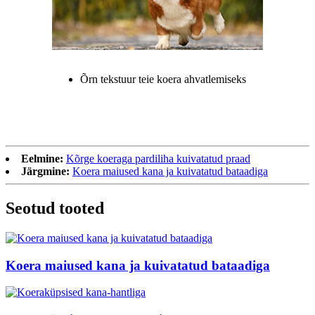
Õrn tekstuur teie koera ahvatlemiseks
Eelmine:
Kõrge koeraga pardiliha kuivatatud praad
Järgmine:
Koera maiused kana ja kuivatatud bataadiga
Seotud tooted
Koera maiused kana ja kuivatatud bataadiga