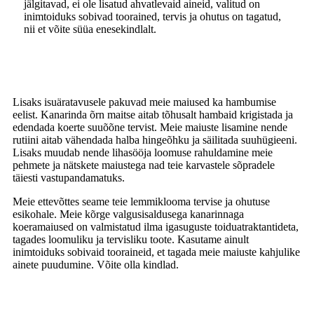
jälgitavad, ei ole lisatud ahvatlevaid aineid, valitud on
inimtoiduks sobivad toorained, tervis ja ohutus on tagatud,
nii et võite süüa enesekindlalt.
Lisaks isuäratavusele pakuvad meie maiused ka hambumise
eelist. Kanarinda õrn maitse aitab tõhusalt hambaid krigistada ja
edendada koerte suuõõne tervist. Meie maiuste lisamine nende
rutiini aitab vähendada halba hingeõhku ja säilitada suuhügieeni.
Lisaks muudab nende lihasööja loomuse rahuldamine meie
pehmete ja nätskete maiustega nad teie karvastele sõpradele
täiesti vastupandamatuks.
Meie ettevõttes seame teie lemmiklooma tervise ja ohutuse
esikohale. Meie kõrge valgusisaldusega kanarinnaga
koeramaiused on valmistatud ilma igasuguste toiduatraktantideta,
tagades loomuliku ja tervisliku toote. Kasutame ainult
inimtoiduks sobivaid tooraineid, et tagada meie maiuste kahjulike
ainete puudumine. Võite olla kindlad.