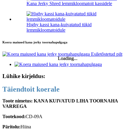
Kana Jerky Shred lemmikloomatoit kassidele
Highy kassi kana-kuivatatud tükid
lemmikloomatoidule
Koera maiused kana jerky toornahapulgaga
Loading...
Loading...
Lühike kirjeldus:
Täiendtoit koerale
Toote nimetus: KANA KUIVATUD LIHA TOORNAHA
VARREGA
Tootekood:
CD-09A
Päritolu:
Hiina