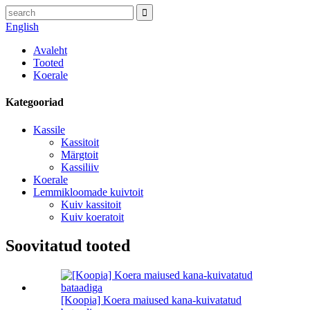
English
Avaleht
Tooted
Koerale
Kategooriad
Kassile
Kassitoit
Märgtoit
Kassiliiv
Koerale
Lemmikloomade kuivtoit
Kuiv kassitoit
Kuiv koeratoit
Soovitatud tooted
[Koopia] Koera maiused kana-kuivatatud