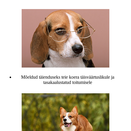
Mõeldud täienduseks teie koera täisväärtuslikule ja
tasakaalustatud toitumisele