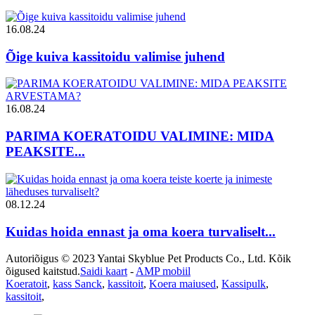
16.08.24
Õige kuiva kassitoidu valimise juhend
16.08.24
PARIMA KOERATOIDU VALIMINE: MIDA
PEAKSITE...
08.12.24
Kuidas hoida ennast ja oma koera turvaliselt...
Autoriõigus © 2023 Yantai Skyblue Pet Products Co., Ltd. Kõik
õigused kaitstud.
Saidi kaart
-
AMP mobiil
Koeratoit
,
kass Sanck
,
kassitoit
,
Koera maiused
,
Kassipulk
,
kassitoit
,