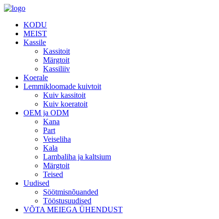
KODU
MEIST
Kassile
Kassitoit
Märgtoit
Kassiliiv
Koerale
Lemmikloomade kuivtoit
Kuiv kassitoit
Kuiv koeratoit
OEM ja ODM
Kana
Part
Veiseliha
Kala
Lambaliha ja kaltsium
Märgtoit
Teised
Uudised
Söötmisnõuanded
Tööstusuudised
VÕTA MEIEGA ÜHENDUST