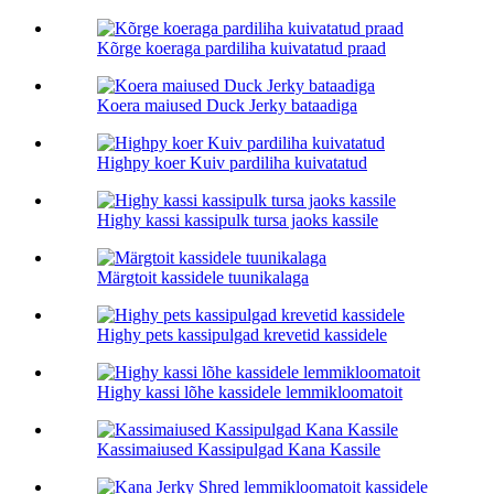
Kõrge koeraga pardiliha kuivatatud praad
Koera maiused Duck Jerky bataadiga
Highpy koer Kuiv pardiliha kuivatatud
Highy kassi kassipulk tursa jaoks kassile
Märgtoit kassidele tuunikalaga
Highy pets kassipulgad krevetid kassidele
Highy kassi lõhe kassidele lemmikloomatoit
Kassimaiused Kassipulgad Kana Kassile