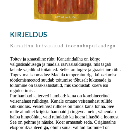
KIRJELDUS
Kanaliha kuivatatud toornahapulkadega
Toitev ja graatsiline rüht: Kanarindaliha on kõrge
valgusisaldusega ja madala rasvasisaldusega, mis tagab
kehale vajalikud toitained. Sellel on tugev ja graatsiline rüht.
Tugev maitseomadus: Madala temperatuuriga küpsetamise
töötlemismeetod suudab toitumise tõhusalt lukustada ja
toitumine on tasakaalustatud, mis soodustab koera isu
reguleerimist.
Purihambad ja terved hambad: kana on kombineeritud
veisenahast rullidega. Kanale omane veisenahast rullide
sihikindlus. Veiselihast rullides on tunda kana lõhna. See
mitte ainult ei krigista hambaid ja tugevda neid, vähendab
halba hingeõhku, vaid rahuldab ka koera lihasööja loomust.
See on pehme ja nätske. Koer armastab seda. Originaalne
ekspordikvaliteediga, ohutu süüa: valitud toorained on