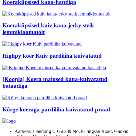
Koeraküpsised kana-hantliga
Koeraküpsised kuiv kana-jerky steik
lemmikloomatoit
Highpy koer Kuiv pardiliha kuivatatud
[Koopia] Koera maiused kana-kuivatatud
bataadiga
Kõrge koeraga pardiliha kuivatatud praad
Aadress: Liandong U Gu a39 No.36 Jingsan Road, Gaoxini