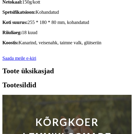
Netokaal:
150g/kott
Spetsifikatsioon:
Kohandatud
Koti suurus:
255 * 180 * 80 mm, kohandatud
Riiuliaeg:
18 kuud
Koostis:
Kanarind, veisenahk, taimne valk, glütseriin
Saada meile e-kiri
Toote üksikasjad
Tootesildid
KÕRGKOER