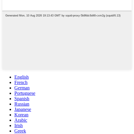
English
French
German
Portuguese
Spanish
Russian
Japanese
Korean
Arabic
Irish
Greek