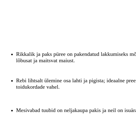
Rikkalik ja paks püree on pakendatud lakkumiseks mõ
lõbusat ja maitsvat maiust.
Rebi lihtsalt ülemine osa lahti ja pigista; ideaalne pr
toidukordade vahel.
Mesivabad tuubid on neljakaupa pakis ja neil on isuära