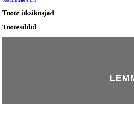
Saada meile e-kiri
Toote üksikasjad
Tootesildid
LEM