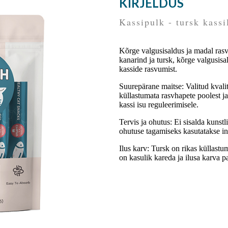
KIRJELDUS
Kassipulk - tursk kassi
Kõrge valgusisaldus ja madal rasv
kanarind ja tursk, kõrge valgusisa
kasside rasvumist.
Suurepärane maitse: Valitud kvalit
küllastumata rasvhapete poolest ja
kassi isu reguleerimisele.
Tervis ja ohutus: Ei sisalda kunstl
ohutuse tagamiseks kasutatakse in
Ilus karv: Tursk on rikas küllast
on kasulik kareda ja ilusa karva 