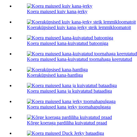
Koera maiused kuiv kana-jerky
Koeraküpsised kuiv kana-jerky steik lemmikloomatoit
Koera maiused kana-kuivatatud batooniga
Koera maiused kana-kuivatatud toornahaga keerutatud
Koeraküpsised kana-hantliga
Koera maiused kana ja kuivatatud bataadiga
Koera maiused kana jerky toornahapulgaga
Kõrge koeraga pardiliha kuivatatud praad