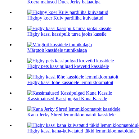
Koera maiused Duck Jerky bataadiga
Highpy koer Kuiv pardiliha kuivatatud
Highy kassi kassipulk tursa jaoks kassile
Märgtoit kassidele tuunikalaga
Highy pets kassipulgad krevetid kassidele
Highy kassi lõhe kassidele lemmikloomatoit
Kassimaiused Kassipulgad Kana Kassile
Kana Jerky Shred lemmikloomatoit kassidele
Highy kassi kana-kuivatatud tükid lemmikloomatoidule