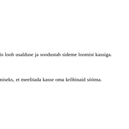
s loob usalduse ja soodustab sideme loomist kassiga.
miseks, et meelitada kasse oma krõbinaid sööma.