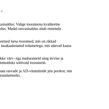
le
asisaldus: Valige toorainena kvaliteetne
ldus. Madal rasvasisaldus aitab ennetada
eetsed tursa toorained, mis on rikkad
 tasakaalustatud toitainetega, mis aitavad kaasa
ikke värv- ega maitseaineid ning tervise ja
imtoiduks sobivaid tooraineid.
umata rasvade ja AD-vitamiinide jms poolest, mis
parandamiseks.