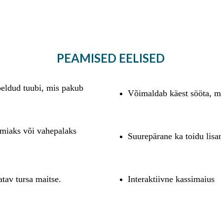
PEAMISED EELISED
eldud tuubi, mis pakub
Võimaldab käest sööta, mi
eemiaks või vahepalaks
Suurepärane ka toidu lisa
tav tursa maitse.
Interaktiivne kassimaius