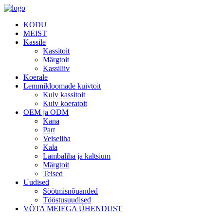
KODU
MEIST
Kassile
Kassitoit
Märgtoit
Kassiliiv
Koerale
Lemmikloomade kuivtoit
Kuiv kassitoit
Kuiv koeratoit
OEM ja ODM
Kana
Part
Veiseliha
Kala
Lambaliha ja kaltsium
Märgtoit
Teised
Uudised
Söötmisnõuanded
Tööstusuudised
VÕTA MEIEGA ÜHENDUST