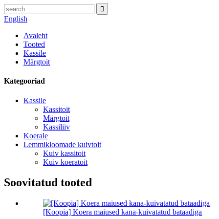
English
Avaleht
Tooted
Kassile
Märgtoit
Kategooriad
Kassile
Kassitoit
Märgtoit
Kassiliiv
Koerale
Lemmikloomade kuivtoit
Kuiv kassitoit
Kuiv koeratoit
Soovitatud tooted
[Koopia] Koera maiused kana-kuivatatud bataadiga