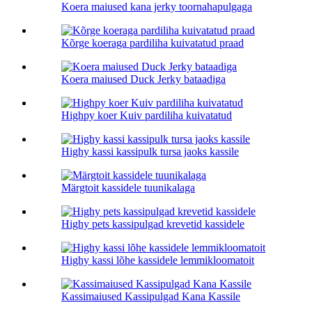
Koera maiused kana jerky toornahapulgaga
Kõrge koeraga pardiliha kuivatatud praad
Koera maiused Duck Jerky bataadiga
Highpy koer Kuiv pardiliha kuivatatud
Highy kassi kassipulk tursa jaoks kassile
Märgtoit kassidele tuunikalaga
Highy pets kassipulgad krevetid kassidele
Highy kassi lõhe kassidele lemmikloomatoit
Kassimaiused Kassipulgad Kana Kassile