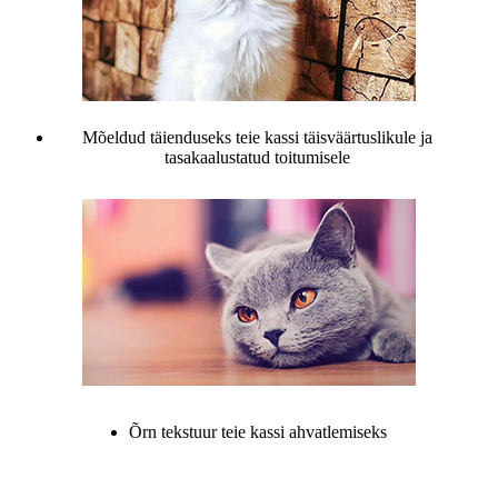
Mõeldud täienduseks teie kassi täisväärtuslikule ja
tasakaalustatud toitumisele
Õrn tekstuur teie kassi ahvatlemiseks