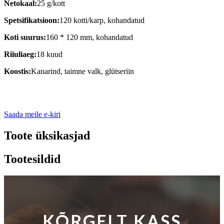
Netokaal:
25 g/kott
Spetsifikatsioon:
120 kotti/karp, kohandatud
Koti suurus:
160 * 120 mm, kohandatud
Riiuliaeg:
18 kuud
Koostis:
Kanarind, taimne valk, glütseriin
Saada meile e-kiri
Toote üksikasjad
Tootesildid
KÕRGELT KASS