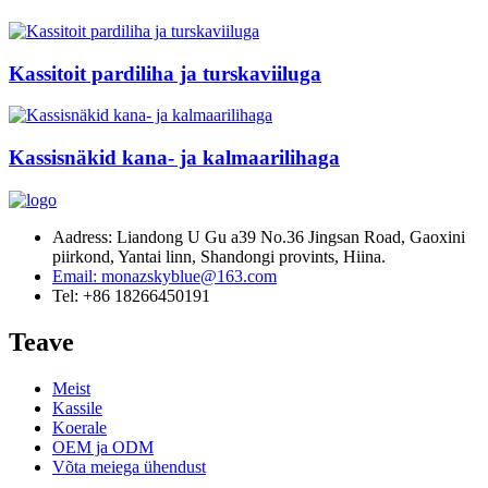
Kassitoit pardiliha ja turskaviiluga
Kassisnäkid kana- ja kalmaarilihaga
Aadress: Liandong U Gu a39 No.36 Jingsan Road, Gaoxini
piirkond, Yantai linn, Shandongi provints, Hiina.
Email: monazskyblue@163.com
Tel: +86 18266450191
Teave
Meist
Kassile
Koerale
OEM ja ODM
Võta meiega ühendust