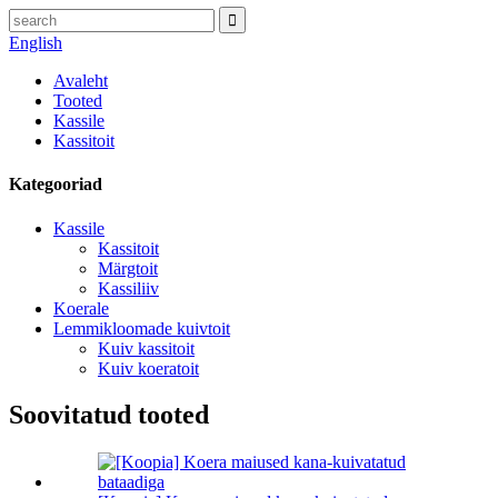
English
Avaleht
Tooted
Kassile
Kassitoit
Kategooriad
Kassile
Kassitoit
Märgtoit
Kassiliiv
Koerale
Lemmikloomade kuivtoit
Kuiv kassitoit
Kuiv koeratoit
Soovitatud tooted