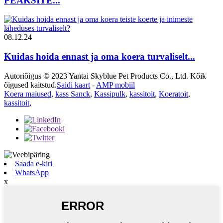
PEAKSITE...
08.12.24
Kuidas hoida ennast ja oma koera turvaliselt...
Autoriõigus © 2023 Yantai Skyblue Pet Products Co., Ltd. Kõik
õigused kaitstud.
Saidi kaart
-
AMP mobiil
Koera maiused
,
kass Sanck
,
Kassipulk
,
kassitoit
,
Koeratoit
,
kassitoit
,
Saada e-kiri
WhatsApp
x