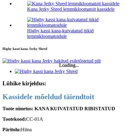
Kana Jerky Shred lemmikloomatoit kassidele
Highy kassi kana-kuivatatud tükid
lemmikloomatoidule
Highy kassi kana Jerky Shred
Loading...
Loading...
Lühike kirjeldus:
Kassidele mõeldud täiendtoit
Toote nimetus: KANA KUIVATATUD RIBISTATUD
Tootekood:
CC-01A
Päritolu:
Hiina