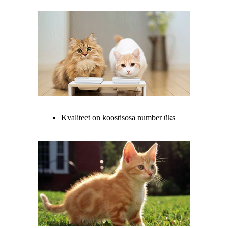
Kvaliteet on koostisosa number üks