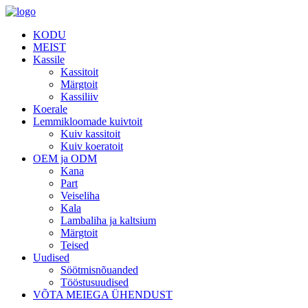
KODU
MEIST
Kassile
Kassitoit
Märgtoit
Kassiliiv
Koerale
Lemmikloomade kuivtoit
Kuiv kassitoit
Kuiv koeratoit
OEM ja ODM
Kana
Part
Veiseliha
Kala
Lambaliha ja kaltsium
Märgtoit
Teised
Uudised
Söötmisnõuanded
Tööstusuudised
VÕTA MEIEGA ÜHENDUST