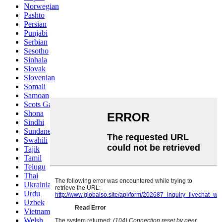
Norwegian
Pashto
Persian
Punjabi
Serbian
Sesotho
Sinhala
Slovak
Slovenian
Somali
Samoan
Scots Gaelic
Shona
Sindhi
Sundanese
Swahili
Tajik
Tamil
Telugu
Thai
Ukrainian
Urdu
Uzbek
Vietnamese
Welsh