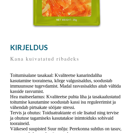
KIRJELDUS
Kana kuivatatud ribadeks
Toitumisalane tasakaal: Kvaliteetse kanarindaliha
kasutamine toorainena, kõrge valgusisaldus, soodustab
immuunsuse tugevdamist. Madal rasvasisaldus aitab vältida
kasside rasvumist.
Hea maitseelamus: Kvaliteetse puhta liha ja tasakaalustatud
toitumise kasutamine soodustab kassi isu reguleerimist ja
vähendab pirtsakate sööjate stressi.
Tervis ja ohutus: Toiduatraktante ei ole lisatud ning tervise
ja ohutuse tagamiseks kasutatakse inimtoiduks sobivaid
tooraineid.
Väikesed suupisted Suur mõju: Perekonna suhtlus on tasuv,