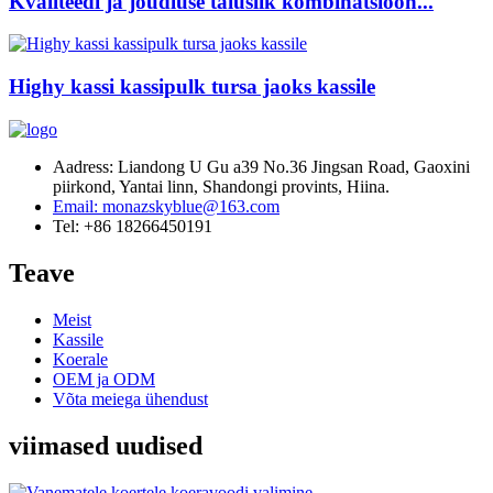
Kvaliteedi ja jõudluse täiuslik kombinatsioon...
Highy kassi kassipulk tursa jaoks kassile
Aadress: Liandong U Gu a39 No.36 Jingsan Road, Gaoxini
piirkond, Yantai linn, Shandongi provints, Hiina.
Email: monazskyblue@163.com
Tel: +86 18266450191
Teave
Meist
Kassile
Koerale
OEM ja ODM
Võta meiega ühendust
viimased uudised