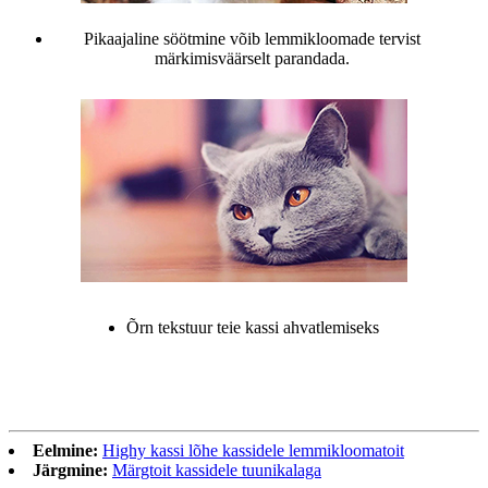
Pikaajaline söötmine võib lemmikloomade tervist
märkimisväärselt parandada.
Õrn tekstuur teie kassi ahvatlemiseks
Eelmine:
Highy kassi lõhe kassidele lemmikloomatoit
Järgmine:
Märgtoit kassidele tuunikalaga