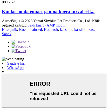
08.12.24
Kuidas hoida ennast ja oma koera turvaliselt...
Autoriõigus © 2023 Yantai Skyblue Pet Products Co., Ltd. Kõik
õigused kaitstud.
Saidi kaart
-
AMP mobiil
Kassipulk
,
Koera maiused
,
Koeratoit
,
kassitoit
,
kassitoit
,
kass
Sanck
,
Saada e-kiri
WhatsApp
x