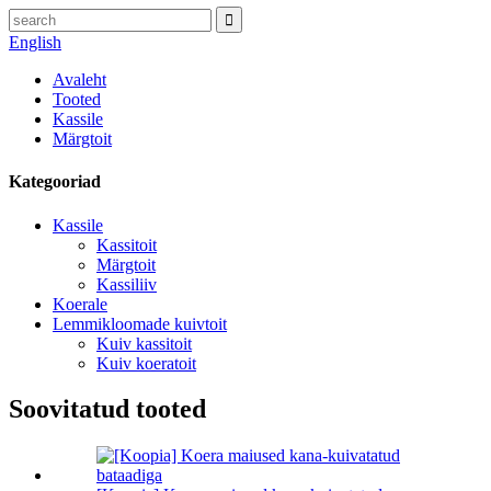
English
Avaleht
Tooted
Kassile
Märgtoit
Kategooriad
Kassile
Kassitoit
Märgtoit
Kassiliiv
Koerale
Lemmikloomade kuivtoit
Kuiv kassitoit
Kuiv koeratoit
Soovitatud tooted