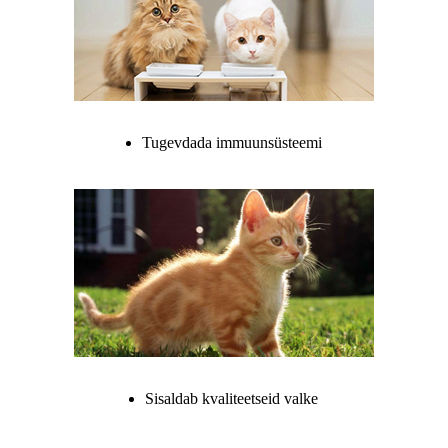
Tugevdada immuunsüsteemi
Sisaldab kvaliteetseid valke