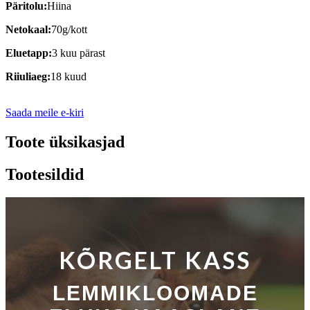
Päritolu:
Hiina
Netokaal:
70g/kott
Eluetapp:
3 kuu pärast
Riiuliaeg:
18 kuud
Saada meile e-kiri
Toote üksikasjad
Tootesildid
KÕRGELT KASS
LEMMIKLOOMADE