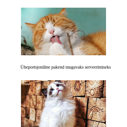
Üheportsjoniline pakend mugavaks serveerimiseks