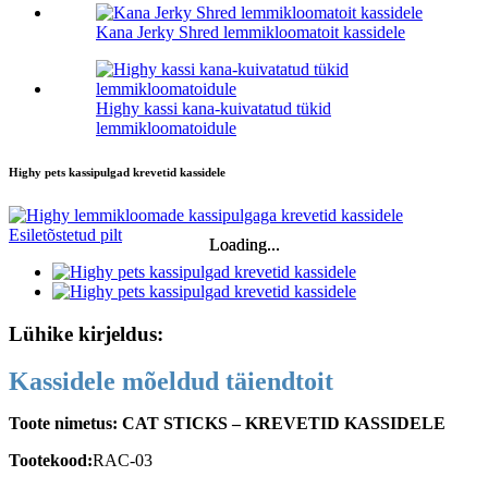
Kana Jerky Shred lemmikloomatoit kassidele
Highy kassi kana-kuivatatud tükid
lemmikloomatoidule
Highy pets kassipulgad krevetid kassidele
Loading...
Loading...
Lühike kirjeldus:
Kassidele mõeldud täiendtoit
Toote nimetus: CAT STICKS – KREVETID KASSIDELE
Tootekood:
RAC-03