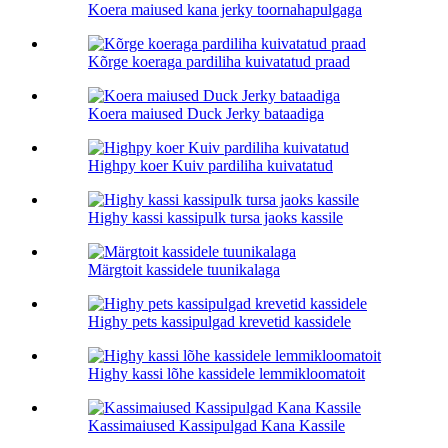
Koera maiused kana jerky toornahapulgaga
Kõrge koeraga pardiliha kuivatatud praad
Koera maiused Duck Jerky bataadiga
Highpy koer Kuiv pardiliha kuivatatud
Highy kassi kassipulk tursa jaoks kassile
Märgtoit kassidele tuunikalaga
Highy pets kassipulgad krevetid kassidele
Highy kassi lõhe kassidele lemmikloomatoit
Kassimaiused Kassipulgad Kana Kassile