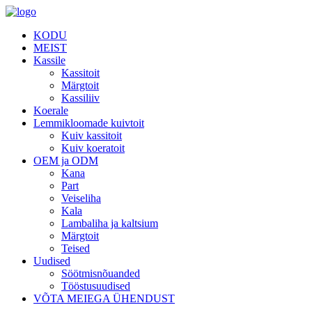
KODU
MEIST
Kassile
Kassitoit
Märgtoit
Kassiliiv
Koerale
Lemmikloomade kuivtoit
Kuiv kassitoit
Kuiv koeratoit
OEM ja ODM
Kana
Part
Veiseliha
Kala
Lambaliha ja kaltsium
Märgtoit
Teised
Uudised
Söötmisnõuanded
Tööstusuudised
VÕTA MEIEGA ÜHENDUST