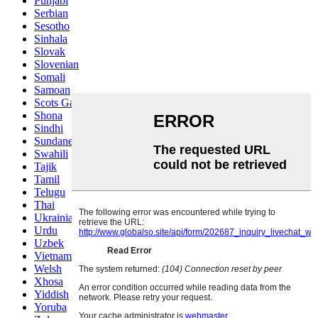
Punjabi
Serbian
Sesotho
Sinhala
Slovak
Slovenian
Somali
Samoan
Scots Gaelic
Shona
Sindhi
Sundanese
Swahili
Tajik
Tamil
Telugu
Thai
Ukrainian
Urdu
Uzbek
Vietnamese
Welsh
Xhosa
Yiddish
Yoruba