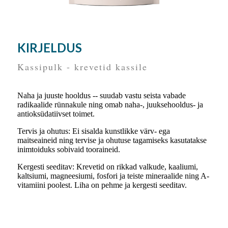
KIRJELDUS
Kassipulk - krevetid kassile
Naha ja juuste hooldus -- suudab vastu seista vabade
radikaalide rünnakule ning omab naha-, juuksehooldus- ja
antioksüdatiivset toimet.
Tervis ja ohutus: Ei sisalda kunstlikke värv- ega
maitseaineid ning tervise ja ohutuse tagamiseks kasutatakse
inimtoiduks sobivaid tooraineid.
Kergesti seeditav: Krevetid on rikkad valkude, kaaliumi,
kaltsiumi, magneesiumi, fosfori ja teiste mineraalide ning A-
vitamiini poolest. Liha on pehme ja kergesti seeditav.