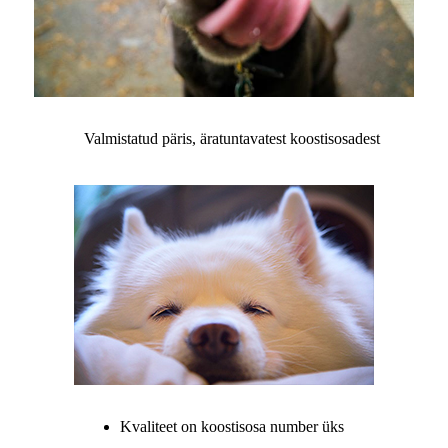
Valmistatud päris, äratuntavatest koostisosadest
Kvaliteet on koostisosa number üks