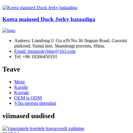
Koera maiused Duck Jerky bataadiga
Aadress: Liandong U Gu a39 No.36 Jingsan Road, Gaoxini
piirkond, Yantai linn, Shandongi provints, Hiina.
Email: monazskyblue@163.com
Tel: +86 18266450191
Teave
Meist
Kassile
Koerale
OEM ja ODM
Võta meiega ühendust
viimased uudised