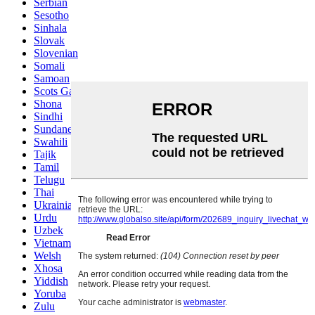
Serbian
Sesotho
Sinhala
Slovak
Slovenian
Somali
Samoan
Scots Gaelic
Shona
Sindhi
Sundanese
Swahili
Tajik
Tamil
Telugu
Thai
Ukrainian
Urdu
Uzbek
Vietnamese
Welsh
Xhosa
Yiddish
Yoruba
Zulu