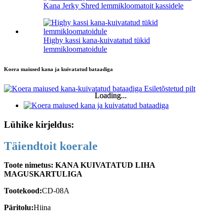
Kana Jerky Shred lemmikloomatoit kassidele
Highy kassi kana-kuivatatud tükid
lemmikloomatoidule
Koera maiused kana ja kuivatatud bataadiga
Loading...
Loading...
Lühike kirjeldus:
Täiendtoit koerale
Toote nimetus: KANA KUIVATATUD LIHA
MAGUSKARTULIGA
Tootekood:
CD-08A
Päritolu:
Hiina