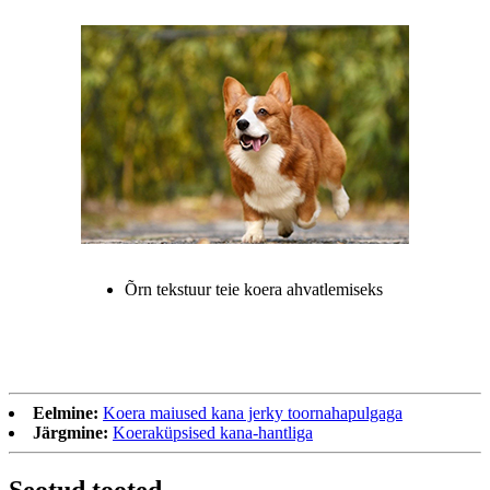
Õrn tekstuur teie koera ahvatlemiseks
Eelmine:
Koera maiused kana jerky toornahapulgaga
Järgmine:
Koeraküpsised kana-hantliga
Seotud tooted