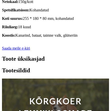
Netokaal:
150g/kott
Spetsifikatsioon:
Kohandatud
Koti suurus:
255 * 180 * 80 mm, kohandatud
Riiuliaeg:
18 kuud
Koostis:
Kanarind, bataat, taimne valk, glütseriin
Saada meile e-kiri
Toote üksikasjad
Tootesildid
KÕRGKOER