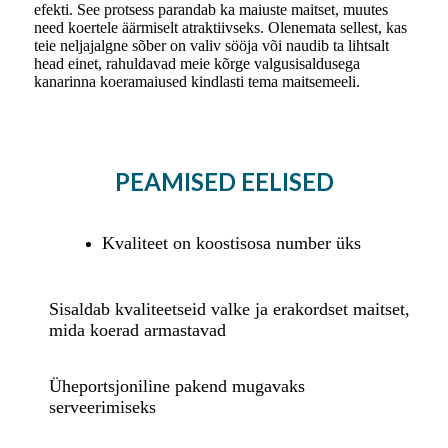
efekti. See protsess parandab ka maiuste maitset, muutes
need koertele äärmiselt atraktiivseks. Olenemata sellest, kas
teie neljajalgne sõber on valiv sööja või naudib ta lihtsalt
head einet, rahuldavad meie kõrge valgusisaldusega
kanarinna koeramaiused kindlasti tema maitsemeeli.
PEAMISED EELISED
Kvaliteet on koostisosa number üks
Sisaldab kvaliteetseid valke ja erakordset maitset,
mida koerad armastavad
Üheportsjoniline pakend mugavaks
serveerimiseks