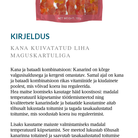
KIRJELDUS
KANA KUIVATATUD LIHA
MAGUSKARTULIGA
Kana ja bataadi kombinatsioon: Kanarind on kõrge
valgusisaldusega ja kergesti omastatav. Samal ajal on kana
ja bataadi kombinatsioon rikas vitamiinide ja kiudainete
poolest, mis võivad koera isu reguleerida.
Hea maitse loomiseks kasutage häid koostisosi: madalal
temperatuuril küpsetamise töötlemismeetod ning
kvaliteetsete kanarindade ja bataatide kasutamine aitab
tõhusalt lukustada toitumist ja tagada tasakaalustatud
toitumise, mis soodustab koera isu reguleerimist.
Lisaks kasutame maiuste valmistamiseks madalal
temperatuuril küpsetamist. See meetod lukustab tõhusalt
kanarinna toitained ja saavutab tasakaalustatud toitumise