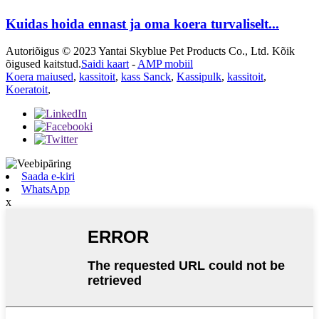
Kuidas hoida ennast ja oma koera turvaliselt...
Autoriõigus © 2023 Yantai Skyblue Pet Products Co., Ltd. Kõik
õigused kaitstud.
Saidi kaart
-
AMP mobiil
Koera maiused
,
kassitoit
,
kass Sanck
,
Kassipulk
,
kassitoit
,
Koeratoit
,
Saada e-kiri
WhatsApp
x