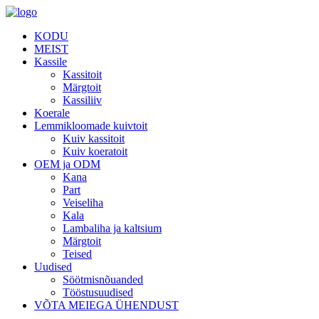
KODU
MEIST
Kassile
Kassitoit
Märgtoit
Kassiliiv
Koerale
Lemmikloomade kuivtoit
Kuiv kassitoit
Kuiv koeratoit
OEM ja ODM
Kana
Part
Veiseliha
Kala
Lambaliha ja kaltsium
Märgtoit
Teised
Uudised
Söötmisnõuanded
Tööstusuudised
VÕTA MEIEGA ÜHENDUST