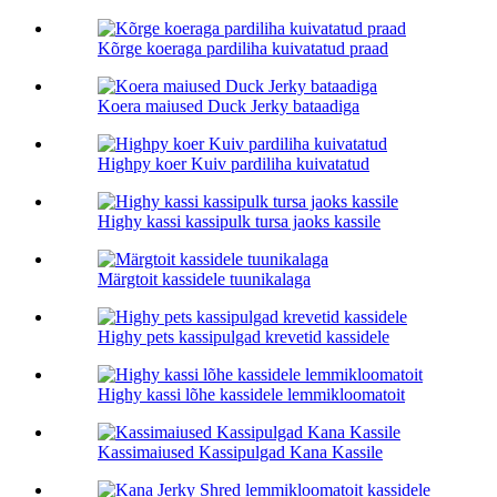
Kõrge koeraga pardiliha kuivatatud praad
Koera maiused Duck Jerky bataadiga
Highpy koer Kuiv pardiliha kuivatatud
Highy kassi kassipulk tursa jaoks kassile
Märgtoit kassidele tuunikalaga
Highy pets kassipulgad krevetid kassidele
Highy kassi lõhe kassidele lemmikloomatoit
Kassimaiused Kassipulgad Kana Kassile