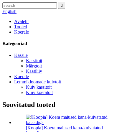
English
Avaleht
Tooted
Koerale
Kategooriad
Kassile
Kassitoit
Märgtoit
Kassiliiv
Koerale
Lemmikloomade kuivtoit
Kuiv kassitoit
Kuiv koeratoit
Soovitatud tooted
[Koopia] Koera maiused kana-kuivatatud