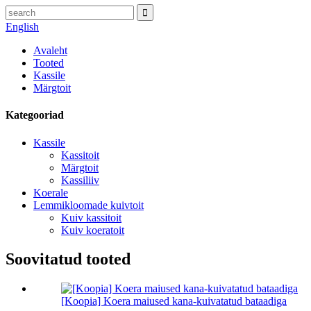
English
Avaleht
Tooted
Kassile
Märgtoit
Kategooriad
Kassile
Kassitoit
Märgtoit
Kassiliiv
Koerale
Lemmikloomade kuivtoit
Kuiv kassitoit
Kuiv koeratoit
Soovitatud tooted
[Koopia] Koera maiused kana-kuivatatud bataadiga