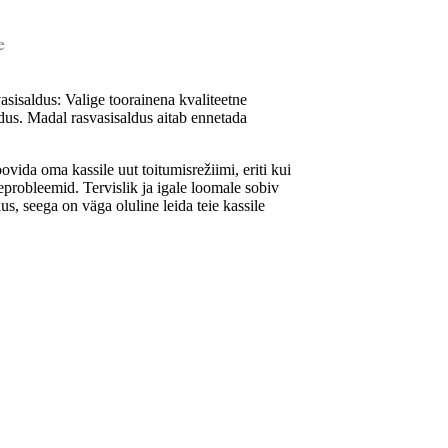
e
asisaldus: Valige toorainena kvaliteetne
ldus. Madal rasvasisaldus aitab ennetada
vida oma kassile uut toitumisrežiimi, eriti kui
eprobleemid. Tervislik ja igale loomale sobiv
lus, seega on väga oluline leida teie kassile