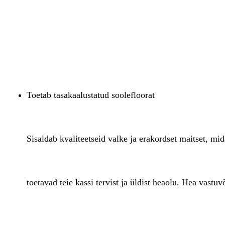
Toetab tasakaalustatud soolefloorat
Sisaldab kvaliteetseid valke ja erakordset maitset, mi
toetavad teie kassi tervist ja üldist heaolu. Hea vastuv