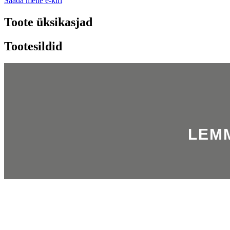
Saada meile e-kiri
Toote üksikasjad
Tootesildid
LEM