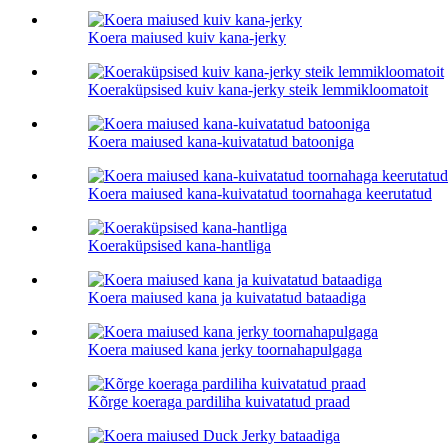
Koera maiused kuiv kana-jerky
Koeraküpsised kuiv kana-jerky steik lemmikloomatoit
Koera maiused kana-kuivatatud batooniga
Koera maiused kana-kuivatatud toornahaga keerutatud
Koeraküpsised kana-hantliga
Koera maiused kana ja kuivatatud bataadiga
Koera maiused kana jerky toornahapulgaga
Kõrge koeraga pardiliha kuivatatud praad