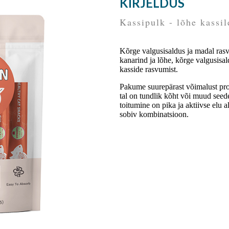
KIRJELDUS
Kassipulk - lõhe kassil
Kõrge valgusisaldus ja madal rasv
kanarind ja lõhe, kõrge valgusisa
kasside rasvumist.
Pakume suurepärast võimalust proo
tal on tundlik kõht või muud seed
toitumine on pika ja aktiivse elu a
sobiv kombinatsioon.