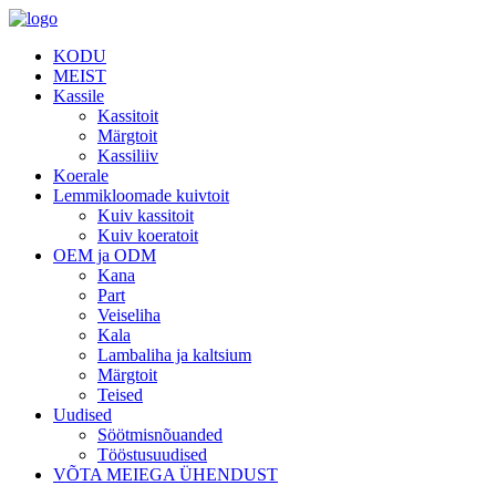
KODU
MEIST
Kassile
Kassitoit
Märgtoit
Kassiliiv
Koerale
Lemmikloomade kuivtoit
Kuiv kassitoit
Kuiv koeratoit
OEM ja ODM
Kana
Part
Veiseliha
Kala
Lambaliha ja kaltsium
Märgtoit
Teised
Uudised
Söötmisnõuanded
Tööstusuudised
VÕTA MEIEGA ÜHENDUST