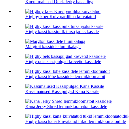
Koera maiused Duck Jerky bataadiga
Highpy koer Kuiv pardiliha kuivatatud
Highy kassi kassipulk tursa jaoks kassile
Märgtoit kassidele tuunikalaga
Highy pets kassipulgad krevetid kassidele
Highy kassi lõhe kassidele lemmikloomatoit
Kassimaiused Kassipulgad Kana Kassile
Kana Jerky Shred lemmikloomatoit kassidele
Highy kassi kana-kuivatatud tükid lemmikloomatoidule