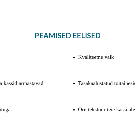
PEAMISED EELISED
Kvaliteetne valk
da kassid armastavad
Tasakaalustatud toitainesi
õtuga.
Õrn tekstuur teie kassi a