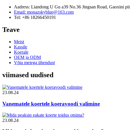
Aadress: Liandong U Gu a39 No.36 Jingsan Road, Gaoxini piirk
Email: monazskyblue@163.com
Tel: +86 18266450191
Teave
Meist
Kassile
Koerale
OEM ja ODM
Võta meiega ühendust
viimased uudised
23.08.24
Vanematele koertele koeravoodi valimine
23.08.24