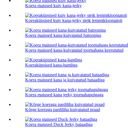
Koera maiused kuiv kana-jerky
Koeraküpsised kuiv kana-jerky steik lemmikloomatoit
Koera maiused kana-kuivatatud batooniga
Koera maiused kana-kuivatatud toornahaga keerutatud
Koeraküpsised kana-hantliga
Koera maiused kana ja kuivatatud bataadiga
Koera maiused kana jerky toornahapulgaga
Kõrge koeraga pardiliha kuivatatud praad
Koera maiused Duck Jerky bataadiga