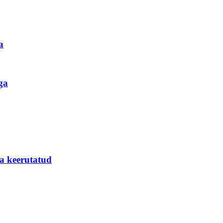
a
ga
a keerutatud