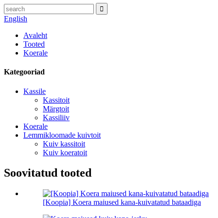
English
Avaleht
Tooted
Koerale
Kategooriad
Kassile
Kassitoit
Märgtoit
Kassiliiv
Koerale
Lemmikloomade kuivtoit
Kuiv kassitoit
Kuiv koeratoit
Soovitatud tooted
[Koopia] Koera maiused kana-kuivatatud bataadiga