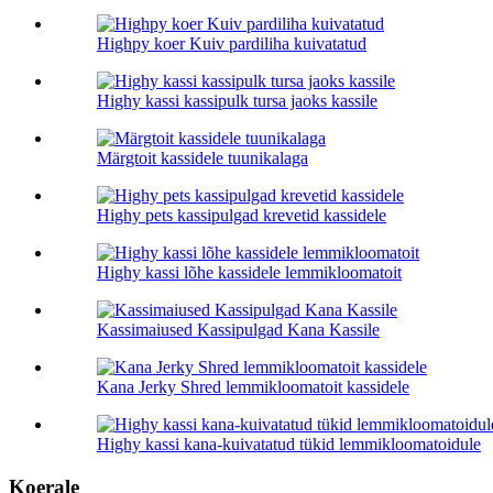
Highpy koer Kuiv pardiliha kuivatatud
Highy kassi kassipulk tursa jaoks kassile
Märgtoit kassidele tuunikalaga
Highy pets kassipulgad krevetid kassidele
Highy kassi lõhe kassidele lemmikloomatoit
Kassimaiused Kassipulgad Kana Kassile
Kana Jerky Shred lemmikloomatoit kassidele
Highy kassi kana-kuivatatud tükid lemmikloomatoidule
Koerale