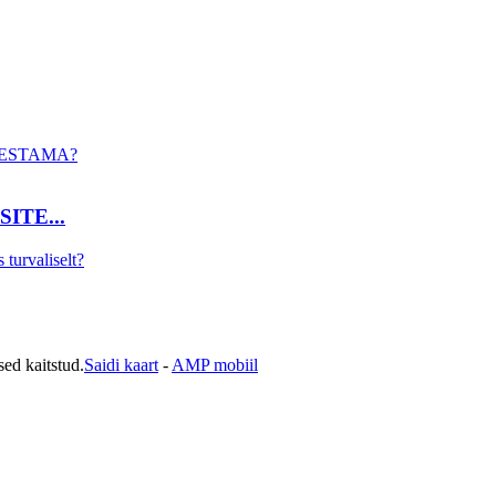
ITE...
ed kaitstud.
Saidi kaart
-
AMP mobiil