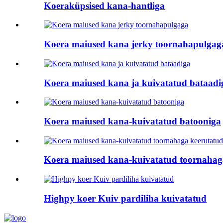
Koeraküpsised kana-hantliga
Koera maiused kana jerky toornahapulgag
Koera maiused kana ja kuivatatud bataadi
Koera maiused kana-kuivatatud batooniga
Koera maiused kana-kuivatatud toornahag
Highpy koer Kuiv pardiliha kuivatatud