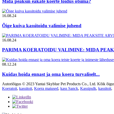
Mida peaksin eakate koerte toidus otsima?
16.08.24
Õige kuiva kassitoidu valimise juhend
16.08.24
PARIMA KOERATOIDU VALIMINE: MIDA PEAKS
08.12.24
Kuidas hoida ennast ja oma koera turvaliselt...
Autoriõigus © 2023 Yantai Skyblue Pet Products Co., Ltd. Kõik õigus
Koeratoit
,
kassitoit
,
Koera maiused
,
kass Sanck
,
Kassipulk
,
kassitoit
,