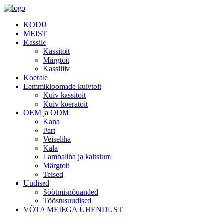
KODU
MEIST
Kassile
Kassitoit
Märgtoit
Kassiliiv
Koerale
Lemmikloomade kuivtoit
Kuiv kassitoit
Kuiv koeratoit
OEM ja ODM
Kana
Part
Veiseliha
Kala
Lambaliha ja kaltsium
Märgtoit
Teised
Uudised
Söötmisnõuanded
Tööstusuudised
VÕTA MEIEGA ÜHENDUST