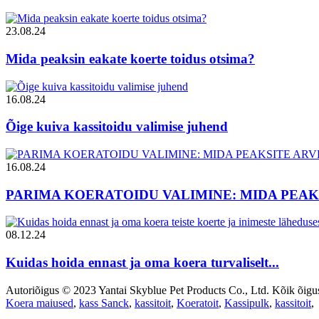
23.08.24
Mida peaksin eakate koerte toidus otsima?
16.08.24
Õige kuiva kassitoidu valimise juhend
16.08.24
PARIMA KOERATOIDU VALIMINE: MIDA PEAKS
08.12.24
Kuidas hoida ennast ja oma koera turvaliselt...
Autoriõigus © 2023 Yantai Skyblue Pet Products Co., Ltd. Kõik õigus
Koera maiused
,
kass Sanck
,
kassitoit
,
Koeratoit
,
Kassipulk
,
kassitoit
,