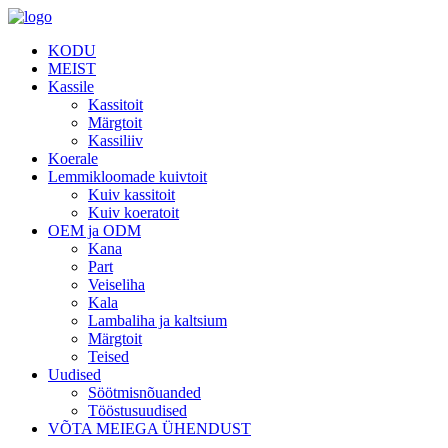
KODU
MEIST
Kassile
Kassitoit
Märgtoit
Kassiliiv
Koerale
Lemmikloomade kuivtoit
Kuiv kassitoit
Kuiv koeratoit
OEM ja ODM
Kana
Part
Veiseliha
Kala
Lambaliha ja kaltsium
Märgtoit
Teised
Uudised
Söötmisnõuanded
Tööstusuudised
VÕTA MEIEGA ÜHENDUST