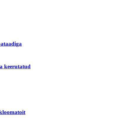
bataadiga
a keerutatud
kloomatoit