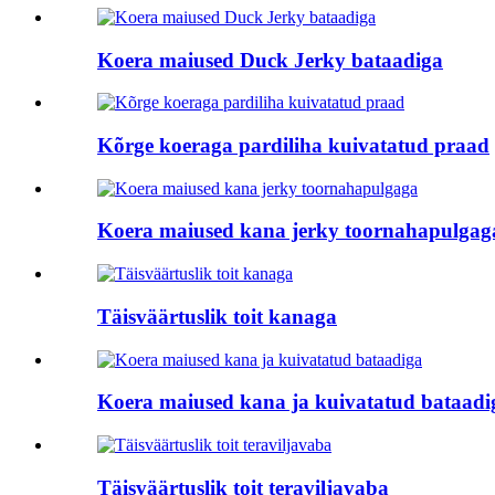
Koera maiused Duck Jerky bataadiga
Kõrge koeraga pardiliha kuivatatud praad
Koera maiused kana jerky toornahapulgag
Täisväärtuslik toit kanaga
Koera maiused kana ja kuivatatud bataadi
Täisväärtuslik toit teraviljavaba