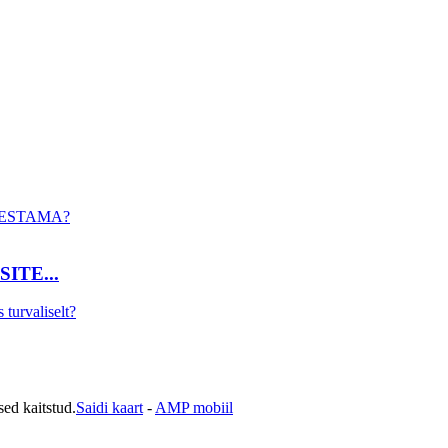
ITE...
ed kaitstud.
Saidi kaart
-
AMP mobiil