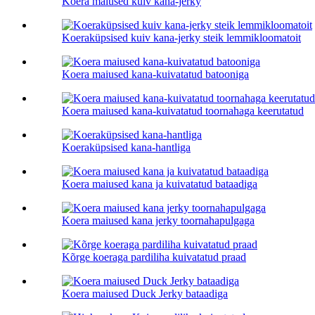
Koera maiused kuiv kana-jerky
Koeraküpsised kuiv kana-jerky steik lemmikloomatoit
Koera maiused kana-kuivatatud batooniga
Koera maiused kana-kuivatatud toornahaga keerutatud
Koeraküpsised kana-hantliga
Koera maiused kana ja kuivatatud bataadiga
Koera maiused kana jerky toornahapulgaga
Kõrge koeraga pardiliha kuivatatud praad
Koera maiused Duck Jerky bataadiga