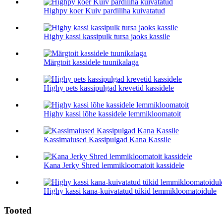
Highpy koer Kuiv pardiliha kuivatatud
Highy kassi kassipulk tursa jaoks kassile
Märgtoit kassidele tuunikalaga
Highy pets kassipulgad krevetid kassidele
Highy kassi lõhe kassidele lemmikloomatoit
Kassimaiused Kassipulgad Kana Kassile
Kana Jerky Shred lemmikloomatoit kassidele
Highy kassi kana-kuivatatud tükid lemmikloomatoidule
Tooted