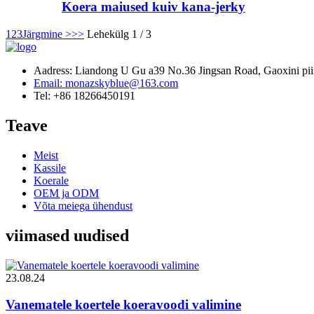
Koera maiused kuiv kana-jerky
1
2
3
Järgmine >
>>
Lehekülg 1 / 3
Aadress: Liandong U Gu a39 No.36 Jingsan Road, Gaoxini piirk
Email: monazskyblue@163.com
Tel: +86 18266450191
Teave
Meist
Kassile
Koerale
OEM ja ODM
Võta meiega ühendust
viimased uudised
23.08.24
Vanematele koertele koeravoodi valimine