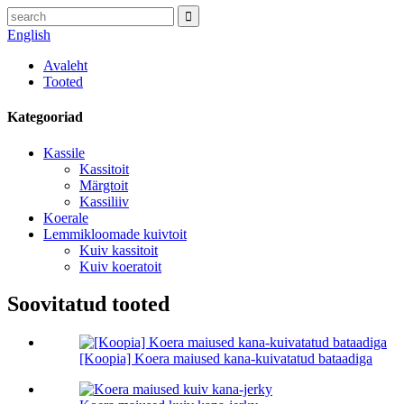
English
Avaleht
Tooted
Kategooriad
Kassile
Kassitoit
Märgtoit
Kassiliiv
Koerale
Lemmikloomade kuivtoit
Kuiv kassitoit
Kuiv koeratoit
Soovitatud tooted
[Koopia] Koera maiused kana-kuivatatud bataadiga